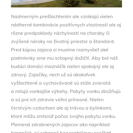
Nadmerným prešľachtením ale vznikajú nielen
nádherné kombinácie pozitívnych vlastností ale aj
rôzne predpoklady náchylnosti na choroby či
zvýšené nároky na životný priestor a štandard.
Pred kúpou zajaca si musíme rozmyslieť aké
podmienky sme mu schopný dožičiť. Aby bol náš
budúci domáci maznáčik nielen spokojný ale aj
zdravý. Zajačiky, nech už sú akokoľvek
vyšľachtené a vychovávané sú stále zvieratá
a milujú vonkajšie výbehy. Pobyty vonku zbožňujú
a sú pre ich zdravie veľmi prínosné. Nielen
čerstvým vzduchom ale aj trávou a bylinkami,
ktoré môžu zmlsnúť počas svojho pobytu vonku.
Plemená zdrobnených zajacov ako napríklad
baranček, sú schopné bez problémov prečkať