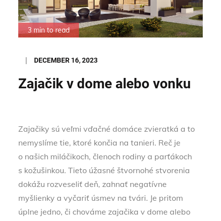
3 min to read
Posted
DECEMBER 16, 2023
on
Zajačik v dome alebo vonku
Zajačiky sú veľmi vďačné domáce zvieratká a to
nemyslíme tie, ktoré končia na tanieri. Reč je
o našich miláčikoch, členoch rodiny a parťákoch
s kožušinkou. Tieto úžasné štvornohé stvorenia
dokážu rozveseliť deň, zahnať negatívne
myšlienky a vyčariť úsmev na tvári. Je pritom
úplne jedno, či chováme zajačika v dome alebo