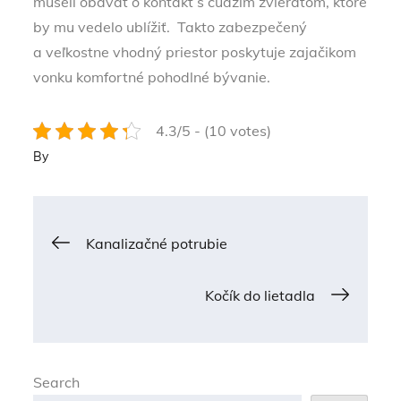
museli obávať o kontakt s cudzím zvieraťom, ktoré
by mu vedelo ublížiť. Takto zabezpečený
a veľkostne vhodný priestor poskytuje zajačikom
vonku komfortné pohodlné bývanie.
4.3/5 - (10 votes)
By
Post
Kanalizačné potrubie
navigation
Kočík do lietadla
Search