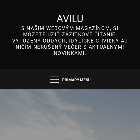
Skip
to
AVILU
content
S NAŠIM WEBOVÝM MAGAZÍNOM, SI
MÔŽETE UŽIŤ ZÁŽITKOVÉ ČÍTANIE,
VYTÚŽENÝ ODDYCH, IDYLICKÉ CHVÍĽKY AJ
NIČÍM NERUŠENÝ VEČER S AKTUÁLNYMI
NOVINKAMI.
PRIMARY MENU