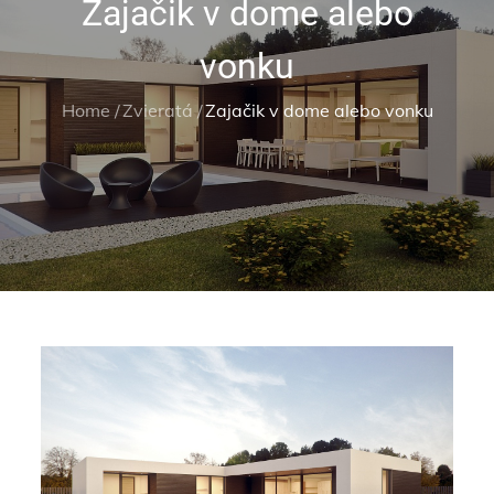
Zajačik v dome alebo
vonku
Home
Zvieratá
Zajačik v dome alebo vonku