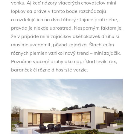
vonku. Aj keď názory viacerých chovateľov mini
lopkov sa práve v tomto bode rozchádzajú
a rozdeľujú ich na dva tábory stojace proti sebe,
pravda je niekde uprostred. Nesporným faktom je,
že v prípade mini zajačikov akéhokoľvek druhu si
musíme uvedomiť, pôvod zajačika. Šľachtením
rôznych plemien vznikol nový trend – mini zajačik.
Poznáme viaceré druhy ako napríklad levík, rex,
baranček či rôzne dlhosrsté verzie.