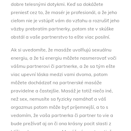
dobre telesnými dotykmi. Keď sa dokážete
preniesť cez to, že masér je profesionál, a že jeho
cieľom nie je vstúpiť vám do vzťahu a rozrušiť jeho
väzby prebratím partnerky, potom ste v skúške
obstál a vaše partnerstvo to ešte viac posilní.
Ak si uvedomíte, že masáže uvoľňujú sexuálnu
energiu, a že tú energiu môžete nasmerovať voči
vášmu partnerovi či partnerke, a že sa tým ešte
viac upevní láska medzi vami dvoma, potom
môžete dochádzať na partnerské masáže
pravidelne a častejšie. Masáž je totiž niečo iné,
než sex, nemusíte sa fyzicky namáhať a váš
orgazmus potom môže byť príjemnejší, a to s
vedomím, že vaša partnerka či partner to vie a
bude prežívať aj on či ona krásny pocit slasti z