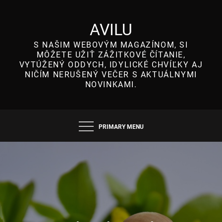
Skip
to
AVILU
content
S NAŠIM WEBOVÝM MAGAZÍNOM, SI
MÔŽETE UŽIŤ ZÁŽITKOVÉ ČÍTANIE,
VYTÚŽENÝ ODDYCH, IDYLICKÉ CHVÍĽKY AJ
NIČÍM NERUŠENÝ VEČER S AKTUÁLNYMI
NOVINKAMI.
PRIMARY MENU