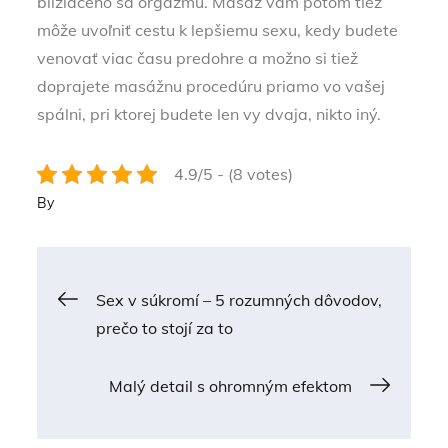
blížiaceho sa orgazmu. Masáž vám potom tiež
môže uvoľniť cestu k lepšiemu sexu, kedy budete
venovať viac času predohre a možno si tiež
doprajete masážnu procedúru priamo vo vašej
spálni, pri ktorej budete len vy dvaja, nikto iný.
4.9/5 - (8 votes)
By
Post
Sex v súkromí – 5 rozumných dôvodov,
prečo to stojí za to
navigation
Malý detail s ohromným efektom