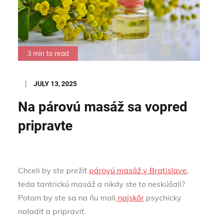
3 min to read
Posted
JULY 13, 2025
on
Na párovú masáž sa vopred
pripravte
Chceli by ste prežiť
párovú masáž v Bratislave
,
teda tantrickú masáž a nikdy ste to neskúšali?
Potom by ste sa na ňu mali
najskôr
psychicky
naladiť a pripraviť.