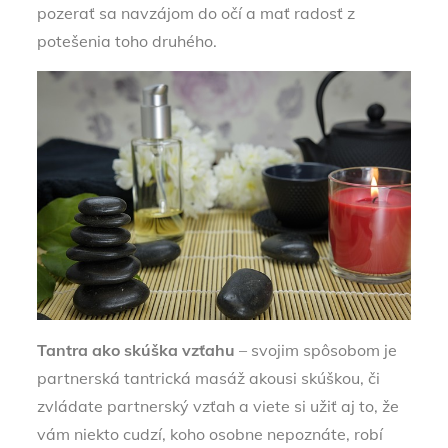
pozerať sa navzájom do očí a mať radosť z
potešenia toho druhého.
Tantra
ako
skúška vzťahu
– svojim spôsobom je
partnerská tantrická masáž akousi skúškou, či
zvládate partnerský vzťah a viete si užiť aj to, že
vám niekto cudzí, koho osobne nepoznáte, robí