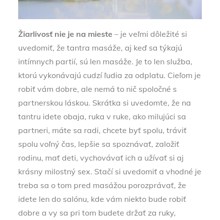
Žiarlivosť nie je na mieste
– je veľmi dôležité si
uvedomiť, že tantra masáže, aj keď sa týkajú
intímnych partií, sú len masáže. Je to len služba,
ktorú vykonávajú cudzí ľudia za odplatu. Cieľom je
robiť vám dobre, ale nemá to nič spoločné s
partnerskou láskou. Skrátka si uvedomte, že na
tantru idete obaja, ruka v ruke, ako milujúci sa
partneri, máte sa radi, chcete byť spolu, tráviť
spolu voľný čas, lepšie sa spoznávať, založiť
rodinu, mať deti, vychovávať ich a užívať si aj
krásny milostný sex. Stačí si uvedomiť a vhodné je
treba sa o tom pred masážou porozprávať, že
idete len do salónu, kde vám niekto bude robiť
dobre a vy sa pri tom budete držať za ruky,