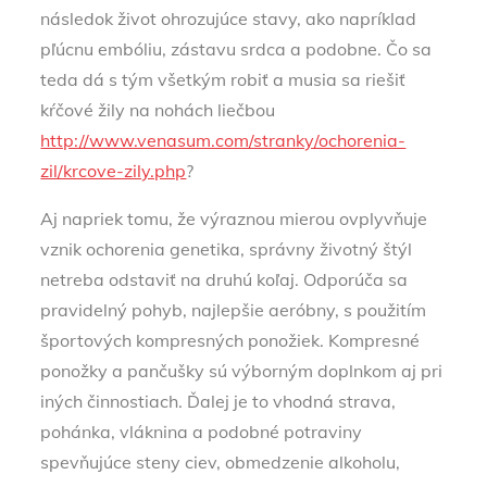
následok život ohrozujúce stavy, ako napríklad
pľúcnu embóliu, zástavu srdca a podobne. Čo sa
teda dá s tým všetkým robiť a musia sa riešiť
kŕčové žily na nohách liečbou
http://www.venasum.com/stranky/ochorenia-
zil/krcove-zily.php
?
Aj napriek tomu, že výraznou mierou ovplyvňuje
vznik ochorenia genetika, správny životný štýl
netreba odstaviť na druhú koľaj. Odporúča sa
pravidelný pohyb, najlepšie aeróbny, s použitím
športových kompresných ponožiek. Kompresné
ponožky a pančušky sú výborným doplnkom aj pri
iných činnostiach. Ďalej je to vhodná strava,
pohánka, vláknina a podobné potraviny
spevňujúce steny ciev, obmedzenie alkoholu,