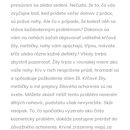
presúvaní sa alebo sedení. Nečudo, že to, čo vás
zvyčajne bolí, keď prídete večer domov z práce,
sú práve nohy. Ale čo v prípade, že bolesť nôh sa
stáva každodenným problémom? Dokonca sa
vám na nohách začali objavovať viditeľné kŕčové
žily, metličky, nohy vám opúchajú, tŕpnu, mávate
kŕče alebo rôzne kožné defekty? Vtedy treba
zbystriť pozornosť. Žily trpia v rovnakej miere ako
vaše nohy. Krv v nich nesprávne prúdi, hromadí sa
a spôsobuje poškodenie stien žíl. Kŕčové žily,
metličky a iné prejavy žilového ochorenia sú na
svete. Môžete skúsiť riešiť tento problém nosením
dlhých nohavíc, podstatu však nevyriešite. Skôr
naopak. To, čo spočiatku vyzeralo ako čisto
kozmetický problém, dokáže postupne prerásť do
závažného ochorenia. Krvné zrazeniny majú za