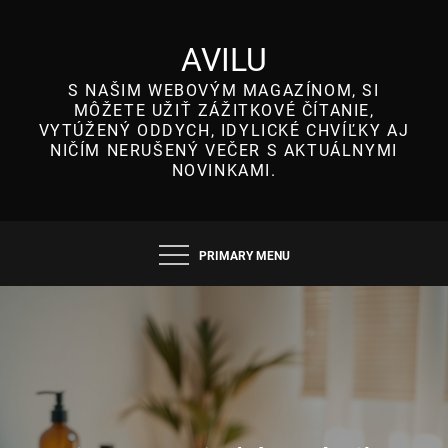
Skip
to
AVILU
content
S NAŠIM WEBOVÝM MAGAZÍNOM, SI
MÔŽETE UŽIŤ ZÁŽITKOVÉ ČÍTANIE,
VYTÚŽENÝ ODDYCH, IDYLICKÉ CHVÍĽKY AJ
NIČÍM NERUŠENÝ VEČER S AKTUÁLNYMI
NOVINKAMI.
PRIMARY MENU