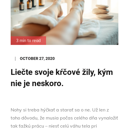
3 min to read
Posted
OCTOBER 27, 2020
on
Liečte svoje kŕčové žily, kým
nie je neskoro.
Nohy si treba hýčkať a starať sa o ne. Už len z
toho dôvodu, že musia počas celého dňa vynaložiť
tak ťažkú prácu – niesť celú váhu tela pri