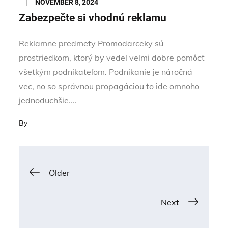
Posted
NOVEMBER 8, 2024
on
Zabezpečte si vhodnú reklamu
Reklamne predmety Promodarceky sú
prostriedkom, ktorý by vedel veľmi dobre pomôcť
všetkým podnikateľom. Podnikanie je náročná
vec, no so správnou propagáciou to ide omnoho
jednoduchšie.…
By
Posts
Older
navigation
Next