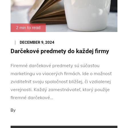
2 min to read
Posted
DECEMBER 9, 2024
on
Darčekové predmety do každej firmy
Firemné darčekové predmety sú súčasťou
marketingu vo viacerých firmách. Ide o možnosť
zviditeľniť svoju spoločnosť bližšej, či vzdialenej
verejnosti. Každý zamestnávateľ, ktorý použije
firemné darčekové…
By