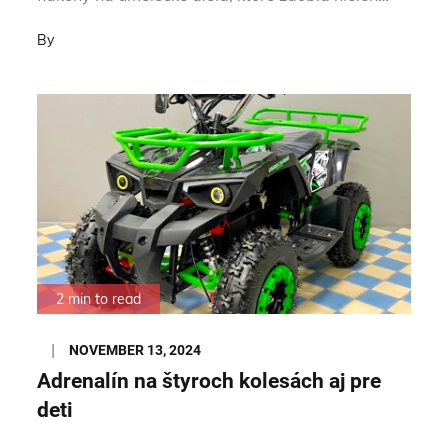
By
2 min to read
Posted
NOVEMBER 13, 2024
on
Adrenalín na štyroch kolesách aj pre
deti