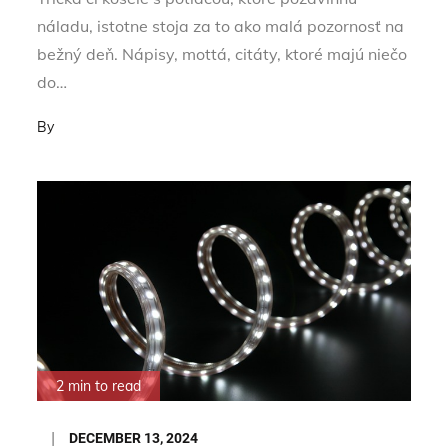
náladu, istotne stoja za to ako malá pozornosť na
bežný deň. Nápisy, mottá, citáty, ktoré majú niečo
do…
By
2 min to read
Posted
DECEMBER 13, 2024