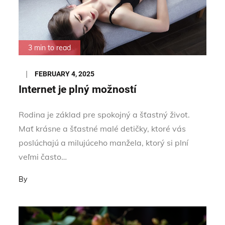
3 min to read
Posted
FEBRUARY 4, 2025
on
Internet je plný možností
Rodina je základ pre spokojný a šťastný život.
Mať krásne a šťastné malé detičky, ktoré vás
poslúchajú a milujúceho manžela, ktorý si plní
veľmi často…
By