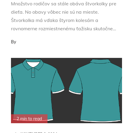
Množstvo rodičov sa stále obáva štvorkolky pre
dieťa. No obavy vôbec nie sú na mieste.
Štvorkolka má vďaka štyrom kolesám a
rovnomerne rozmiestnenému ťažisku skutočne…
By
2 min to read