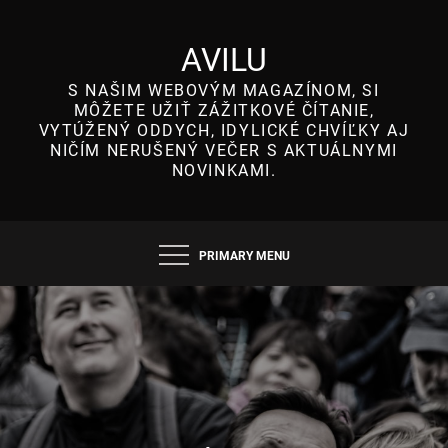
Skip
to
AVILU
content
S NAŠIM WEBOVÝM MAGAZÍNOM, SI
MÔŽETE UŽIŤ ZÁŽITKOVÉ ČÍTANIE,
VYTÚŽENÝ ODDYCH, IDYLICKÉ CHVÍĽKY AJ
NIČÍM NERUŠENÝ VEČER S AKTUÁLNYMI
NOVINKAMI.
PRIMARY MENU