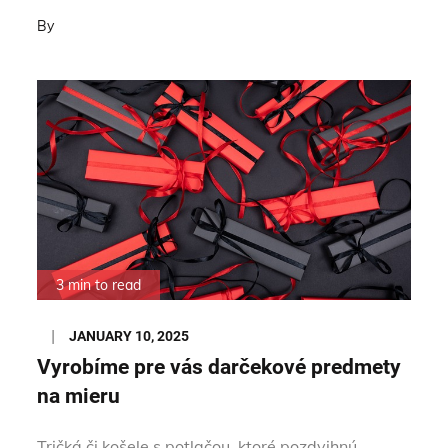
By
3 min to read
Posted
JANUARY 10, 2025
on
Vyrobíme pre vás darčekové predmety
na mieru
Tričká či košele s potlačou, ktoré pozdvihnú