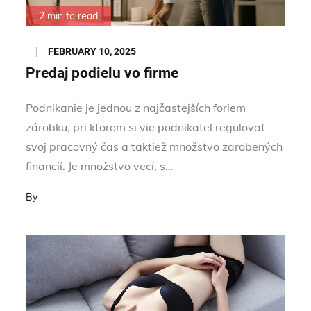
2 min to read
Posted
FEBRUARY 10, 2025
on
Predaj podielu vo firme
Podnikanie je jednou z najčastejších foriem
zárobku, pri ktorom si vie podnikateľ regulovať
svoj pracovný čas a taktiež množstvo zarobených
financií. Je množstvo vecí, s…
By