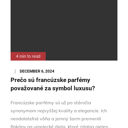
4 min to read
Posted
DECEMBER 6, 2024
on
Prečo sú francúzske parfémy
považované za symbol luxusu?
Francúzske parfémy sú už po stáročia
synonymom najvyššej kvality a elegancie. Ich
neodolateľná vôňa a jemný šarm premenili
flakóny na umelecké diela, ktoré zdobia nielen…